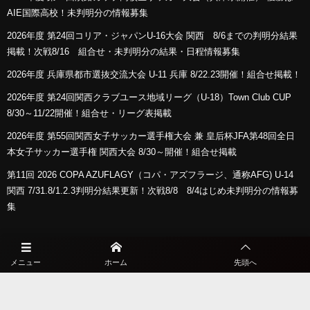
AIE国際高校！未判明分の情報募集
2026年度 第24回コリア・ジャパンU-16大会 関西 8/6までの判明分結果
掲載！次戦8/16 組合せ・未判明分の結果・日程情報募集
2026年度 兵庫県都市選抜交流大会 U-11 兵庫 8/22.23開催！組合せ掲載！
2026年度 第24回関西クラブユース地域リーグ（U-18）Town Club CUP
8/30～11/22開催！組合せ・リーグ表掲載
2026年度 第55回関西女子サッカー選手権大会 兼 皇后杯JFA第48回全日
本女子サッカー選手権 関西大会 8/30～開催！組合せ掲載
第11回 2026 COPA AZUFLAGY（コパ・アズフラージ、通称AFG) U-14
関西 7/31.8/1.2.3判明分結果更新！次戦8/8 8/4はじめ未判明分の情報募
集
プライバシーポリシー
メニュー
ホーム
先頭へ
利用規約