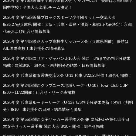
2026年度 第75回近畿中学総合体育大会 サッカーの部 優勝は京都精華学
園中学校！全国大会出場5チーム決定！
2026年度 第45回近畿ブロックスポーツ少年団サッカー交流大会
9/26.27@兵庫県 開催！大阪・兵庫・奈良・滋賀・和歌山代表決定！京都
代表および組合せ情報募集
2026年度 第44回淡路カップ高校生サッカー大会（兵庫県開催） 優勝は
AIE国際高校！未判明分の情報募集
2026年度 第24回コリア・ジャパンU-16大会 関西 8/6までの判明分結果
掲載！次戦8/16 組合せ・未判明分の結果・日程情報募集
2026年度 兵庫県都市選抜交流大会 U-11 兵庫 8/22.23開催！組合せ掲載！
2026年度 第24回関西クラブユース地域リーグ（U-18）Town Club CUP
8/30～11/22開催！組合せ・リーグ表掲載
2026年度 兵庫県ルーキーリーグ（U-13）8/5判明分結果更新！次戦（判明
分）8/10 未判明分の日程・結果情報も募集
2026年度 第55回関西女子サッカー選手権大会 兼 皇后杯JFA第48回全日
本女子サッカー選手権 関西大会 8/30～開催！組合せ掲載